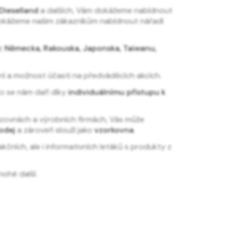
 Dieselland
a dalších, Vám dokážeme nabídnout
e dokážeme našim zákazníkům nabídnout nářadí
 z
Německa, Rakouska, Japonska, Taiwanu,
í a možnost účasti na předváděcích akcích.
To se nám daří díky
individuálnímu přístupu k
ozovnách a výrobních firmách, Vás může
odej
a zároveň slouží jako
vzorkovna
.
čních, ale i informativních letáků s produkty z
ohé další.