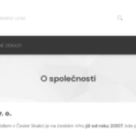
NÉ ODKAZY
O společnosti
. o.
sídlem v České Skalici je na českém trhu
již od roku 2007
, kde