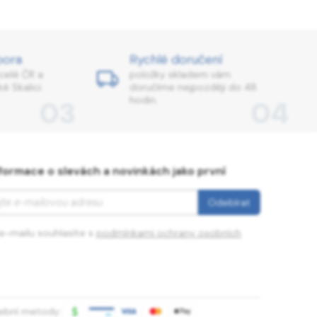
pora
Rychlé doručení
celé ČR a
položky skladem vám
é Skalici.
doručíme nejpozději do 48
hodin.
03
04
formace o slevách a novinkách jako první
e-mailu souhlasíte s
podmínkami ochrany osobních
tební metody: