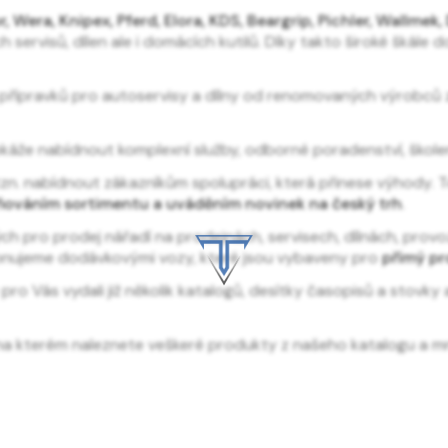
 Wera, Knipex, Pferd, Elora, KDS, Beargrip, Pichler, Wallmek,
servisů, dílen ale i domácích kutilů. Díky takto široké škál
a přípravků pro autoservisy a dílny od renomovaných výrobců
že nabídnout komplexní služby, odborné poradenství, školen
 tzn. nabídnout zákazníkům spolupráci, která přinese výhody. 
itňováním sortimentu a uváděním novinek na český trh
.
h pro prodej nářadí na prodejnách, servisech, dílnách, prov
ponujeme dodávkovými vozy, které jsou vybaveny pro
přímý pr
 Vás vydali již několik katalogů, desítky časopisů a stovky ak
 na kterém naleznete veškeré produkty z našeho katalogu a mn