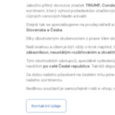
Jakožto přímý dovozce značek
TRIUMF, Condor,
sortiment, který vyhoví požadavkům značkových 
různých cenových hladin a kvalit.
Stejně tak se specializujeme na prodej nářadí 
Slovenska a Česka
.
Díky dlouholetým zkušenostem z praxe Vám doká
Naší snahou a cílem je být vždy o krok napřed,
zákazníkovi, neustálým rozšiřováním a zkval
Tým obchodních zástupců, speciálně vyškolenýc
navštívit
po celé České republice
. Taktéž dis
Za dobu našeho působení na českém trhu jsme pro
našeho sortimentu.
Nedílnou součástí je samozřejmě i náš e-shop,
Kontaktní údaje