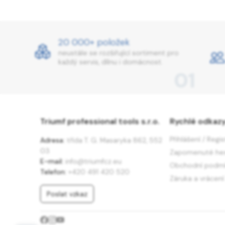
20 000+ položek
neustále se rozšiřující sortiment pro
každý servis, dílnu i domácnost.
01
Triumf professional tools s.r.o.
Rychlé odkaz
Přihlášení / Regi
Adresa:
třída T. G. Masaryka 862, 552
03
Zapomenuté he
E-mail:
info@triumfcz.eu
Obchodní podm
Telefon:
+420 491 420 520
Záruka a vrácení
Poslat vzkaz