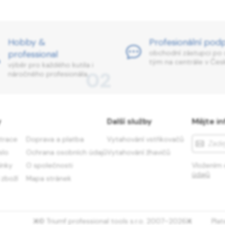
Hobby &
Profesionální pod
professional
obchodní zástupci po 
tým na centrále v Česk
výběr pro každého kutila i
02
náročného profesionála.
y
Další služby
Mějte in
strace
Doprava a platba
Vytahování vstřikovačů
slo
Ochrana osobních údajů
Vytahování žhavičů
ínky
O společnosti
Vložením 
údajů
 zboží
Mapa stránek
© Triumf professional tools s.r.o. 2007–2026
Pla