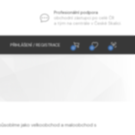
Profesionální podpora
obchodní zástupci po celé ČR
a tým na centrále v České Skalici.
PŘIHLÁŠENÍ / REGISTRACE
0
0
0
 působíme jako velkoobchod a maloobchod s