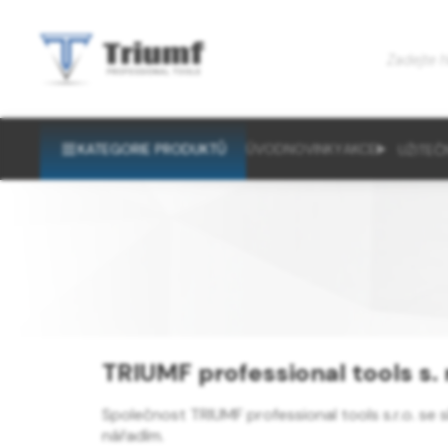
KATEGORIE PRODUKTŮ
ÚVOD
NOVINKY
AKCE
UŽITEČ
TRIUMF professional tools s. r
Společnost TRIUMF professional tools s.r.o. se 
nářadím.