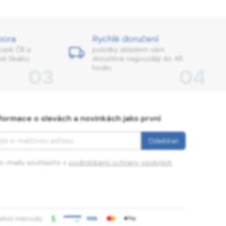
pora
Rychlé doručení
celé ČR a
položky skladem vám
é Skalici.
doručíme nejpozději do 48
hodin.
03
04
formace o slevách a novinkách jako první
e-mailu souhlasíte s
podmínkami ochrany osobních
tební metody: