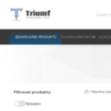
KATEGORIE PRODUKTŮ
ÚVOD
NOVINKY
AKCE
UŽITEČ
Filtrovat produkty:
Všechny kat
Skladem