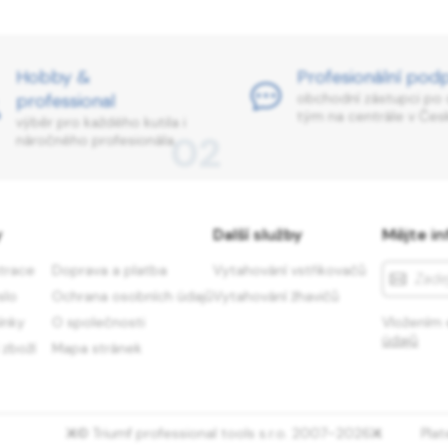
Hobby &
Profesionální pod
professional
obchodní zástupci po 
tým na centrále v Česk
výběr pro každého kutila i
02
náročného profesionála.
y
Další služby
Mějte in
strace
Doprava a platba
Vytahování vstřikovačů
slo
Ochrana osobních údajů
Vytahování žhavičů
ínky
O společnosti
Vložením 
údajů
 zboží
Mapa stránek
© Triumf professional tools s.r.o. 2007–2026
Pla