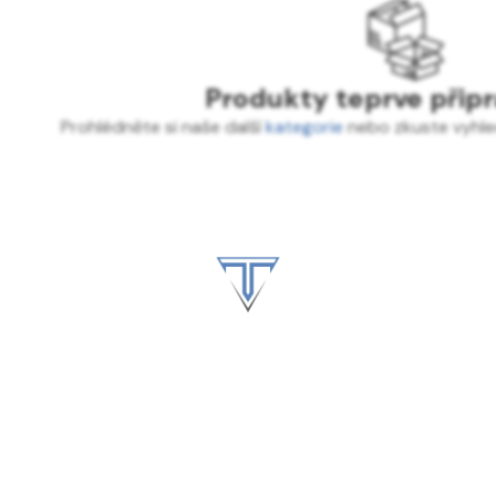
Produkty teprve přip
Prohlédněte si naše další
kategorie
nebo zkuste vyhled