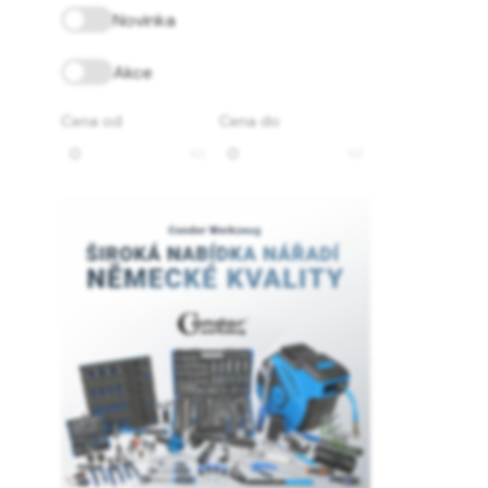
Novinka
Akce
Cena od
Cena do
Kč
Kč