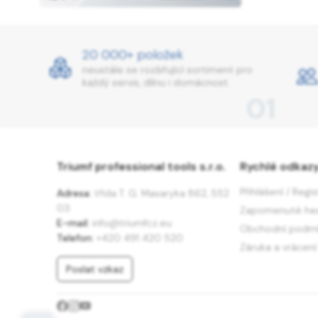
20 000+ položek
neustále se rozšiřující sortiment pro
každý servis, dílnu i domácnost.
01
Triumf professional tools s.r.o.
Rychlé odkaz
Přihlášení / Regi
Adresa:
třída T. G. Masaryka 862, 552
03
Zapomenuté he
E-mail:
info@triumfcz.eu
Obchodní podm
Telefon:
+420 491 420 520
Záruka a vrácení
Poslat vzkaz