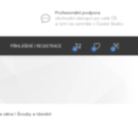
Profesionální podpora
obchodní zástupci po celé ČR
a tým na centrále v České Skalici.
PŘIHLÁŠENÍ / REGISTRACE
0
0
0
a válce
Šrouby a těsnění