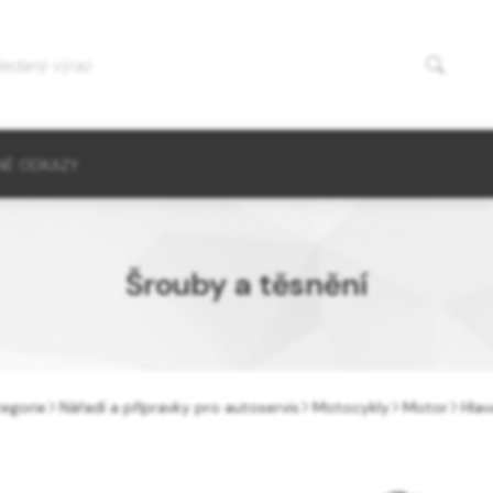
NÉ ODKAZY
Šrouby a těsnění
egorie
Nářadí a přípravky pro autoservis
Motocykly
Motor
Hlav