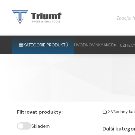
KATEGORIE PRODUKTŮ
ÚVOD
NOVINKY
AKCE
UŽITEČ
Filtrovat produkty:
Všechny kat
Skladem
Další katego