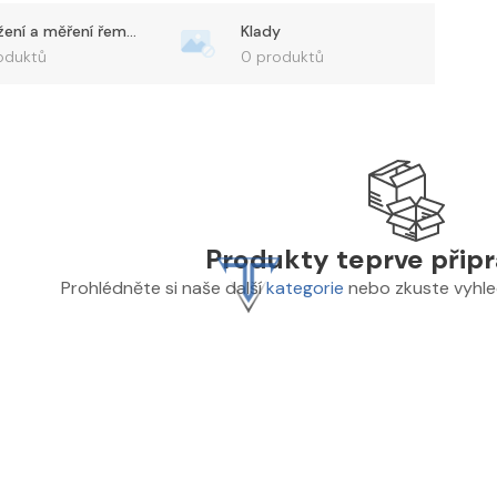
Přidržení a měření řemenic
Klady
oduktů
0 produktů
Produkty teprve přip
Prohlédněte si naše další
kategorie
nebo zkuste vyhled