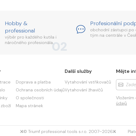
Hobby &
Profesionální pod
professional
obchodní zástupci po 
tým na centrále v Česk
výběr pro každého kutila i
02
náročného profesionála.
y
Další služby
Mějte in
strace
Doprava a platba
Vytahování vstřikovačů
slo
Ochrana osobních údajů
Vytahování žhavičů
ínky
O společnosti
Vložením 
údajů
 zboží
Mapa stránek
© Triumf professional tools s.r.o. 2007–2026
Pla