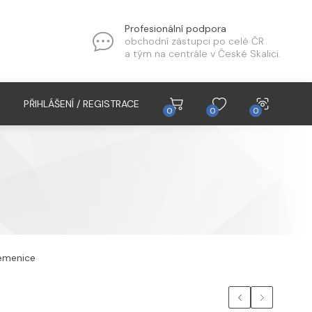
Profesionální podpora
obchodní zástupci po celé ČR
a tým na centrále v České Skalici.
PŘIHLÁŠENÍ / REGISTRACE
0
0
0
emenice