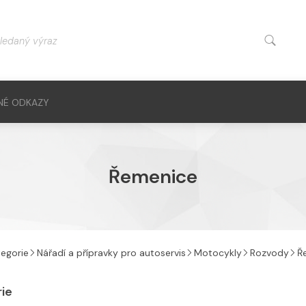
NÉ ODKAZY
Řemenice
egorie
Nářadí a přípravky pro autoservis
Motocykly
Rozvody
Ř
rie