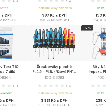
0.0
0.0
dotaz
Poslední kusy skladem
+5 ks
č s DPH
987 Kč s DPH
150 K
Kč bez DPH
815,80 Kč bez DPH
124,00 
-17 %
y Torx T10 -
Šroubováky ploché
Bity 1/
Oblíbené
Do košíku
Oblíbené
Do košíku
da 7 dílů
PL2,5 - PL8, křížové PH1 -
Impakt, PL - PH -
PH3, Torx T10 - T40,
Imbus - T
08364
100-08383
100
sada 20 dílů
d
0.0
0.0
 skladem
Poslední kusy skladem
+5 ks
č s DPH
3 831 Kč s DPH
239 K
Kč bez DPH
3 166,50 Kč bez DPH
197,52 