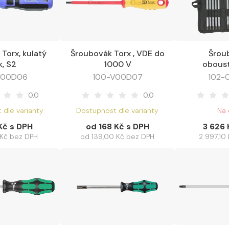
Torx, kulatý
Šroubovák Torx , VDE do
Šrou
it varianty
Zobrazit varianty
Do košíku
k, S2
1000 V
obous
výměnnými
V00D06
100-V00D07
102-
PL - PH - 
0.0
0.0
Torx, sa
 dle varianty
Dostupnost dle varianty
Na 
Kč s DPH
od 168 Kč s DPH
3 626 
 Kč bez DPH
od 139,00 Kč bez DPH
2 997,10