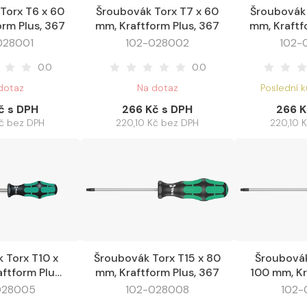
Torx T6 x 60
Šroubovák Torx T7 x 60
Šroubovák 
Oblíbené
Do košíku
Oblíbené
Do košíku
orm Plus, 367
mm, Kraftform Plus, 367
mm, Kraftf
028001
102-028002
102-
0.0
0.0
dotaz
Na dotaz
Poslední 
č s DPH
266 Kč s DPH
266 K
Kč bez DPH
220,10 Kč bez DPH
220,10 
 Torx T10 x
Šroubovák Torx T15 x 80
Šroubovák
Oblíbené
Do košíku
Oblíbené
Do košíku
ftform Plus,
mm, Kraftform Plus, 367
100 mm, Kr
67
028005
102-028008
102-