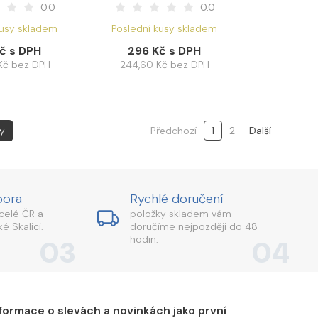
0.0
0.0
kusy skladem
Poslední kusy skladem
č s DPH
296 Kč s DPH
Kč bez DPH
244,60 Kč bez DPH
y
Předchozí
1
2
Další
pora
Rychlé doručení
celé ČR a
položky skladem vám
é Skalici.
doručíme nejpozději do 48
hodin.
03
04
formace o slevách a novinkách jako první