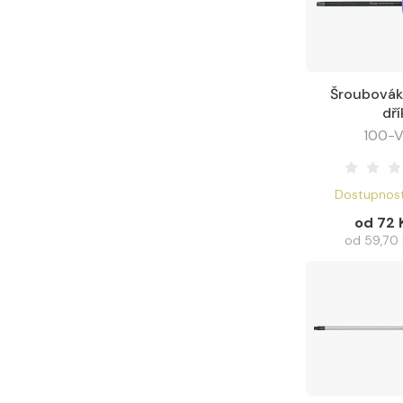
Šroubovák 
Zobraz
dří
100-
Dostupnost
od 72 
od 59,70