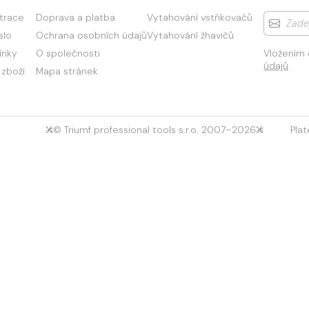
strace
Doprava a platba
Vytahování vstřikovačů
slo
Ochrana osobních údajů
Vytahování žhavičů
ínky
O společnosti
Vložením 
údajů
 zboží
Mapa stránek
© Triumf professional tools s.r.o. 2007–2026
Pla