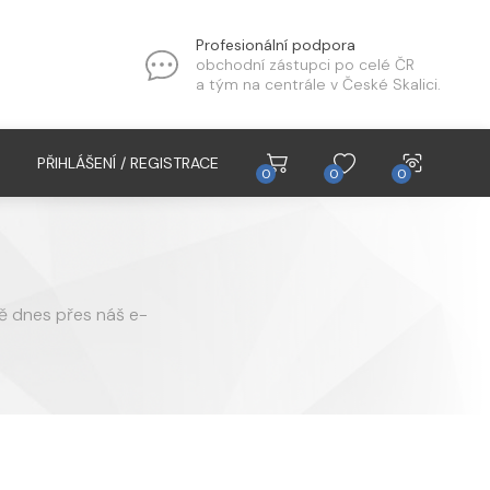
Profesionální podpora
obchodní zástupci po celé ČR
a tým na centrále v České Skalici.
PŘIHLÁŠENÍ / REGISTRACE
0
0
0
tě dnes přes náš e-