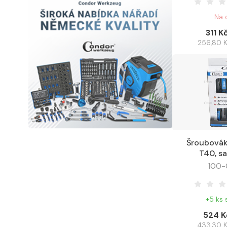
Na 
311 K
256,80 
Šroubovák
Do košíku
T40, sa
100-
+5 ks
524 K
433,30 