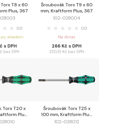
Torx T8 x 60
Šroubovák Torx T9 x 60
Oblíbené
Do košíku
Oblíbené
orm Plus, 367
mm, Kraftform Plus, 367
028003
102-028004
0.0
0.0
kusy skladem
Na dotaz
č s DPH
266 Kč s DPH
Kč bez DPH
220,10 Kč bez DPH
 Torx T20 x
Šroubovák Torx T25 x
Oblíbené
Do košíku
Oblíbené
aftform Plus,
100 mm, Kraftform Plus,
367
367
028010
102-028012