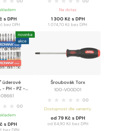
0.0
0.0
 skladem
Na dotaz
č s DPH
1 300 Kč s DPH
Kč bez DPH
1 074,70 Kč bez DPH
novinka
akce
4" úderové
Šroubovák Torx
Oblíbené
Zobrazit varianty
 PZ -
100-V00D01
orx, sada 20
-08661
0.0
ílů
0.0
Dostupnost dle varianty
 skladem
od 79 Kč s DPH
č s DPH
od 64,90 Kč bez DPH
Kč bez DPH