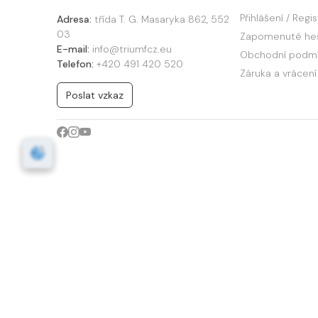
Přihlášení / Regi
Adresa:
třída T. G. Masaryka 862, 552
03
Zapomenuté he
E-mail:
info@triumfcz.eu
Obchodní podm
Telefon:
+420 491 420 520
Záruka a vrácení
Poslat vzkaz