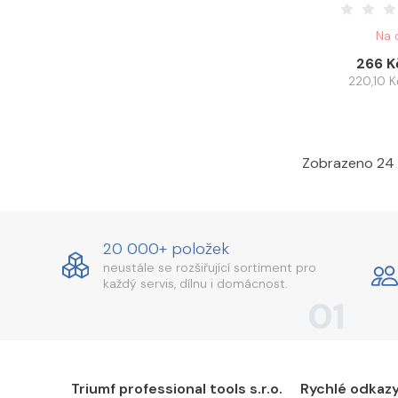
Na 
266 K
220,10 
Zobrazeno 24 
20 000+ položek
neustále se rozšiřující sortiment pro
každý servis, dílnu i domácnost.
01
Triumf professional tools s.r.o.
Rychlé odkaz