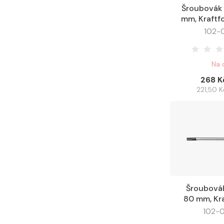
Šroubovák 
Do košíku
mm, Kraftf
102-
Na 
268 K
221,50 
Šroubovák
Do košíku
80 mm, Kra
3
102-