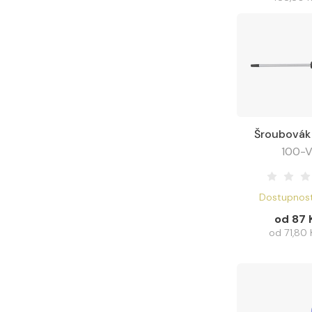
Šroubovák 
Zobraz
100-
Dostupnost
od 87 
od 71,80