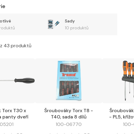
rie
otlivé
Sady
roduktů
10 produktů
z 43 produktů
 Torx T30 x
Šroubováky Torx T8 -
Šroubovák
Oblíbené
Do košíku
Oblíbené
Do košíku
 panty dveří
T40, sada 8 dílů
- PL5, kříž
, sad
-05201
100-06770
100