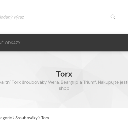
NÉ ODKAZY
Torx
kvalitní Torx šroubováky Wera, Beargrip a Triumf. Nakupujte ješ
shop
egorie
Šroubováky
Torx