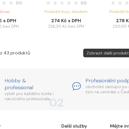
0.0
0.0
dotaz
Poslední kusy skladem
Poslední 
č s DPH
274 Kč s DPH
278 K
Kč bez DPH
226,30 Kč bez DPH
230,00 
z 43 produktů
Zobrazit další produkt
Hobby &
Profesionální pod
professional
obchodní zástupci po 
tým na centrále v Česk
výběr pro každého kutila i
02
náročného profesionála.
y
Další služby
Mějte in