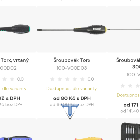
Torx, vrtaný
Šroubovák Torx
Šroubovák
it varianty
Zobrazit varianty
Zobraz
30
V00D02
100-V00D03
100-
0.0
0.0
 dle varianty
Dostupnost dle varianty
Dostupnost
Kč s DPH
od 80 Kč s DPH
 Kč bez DPH
od 66,00 Kč bez DPH
od 171
od 141,40