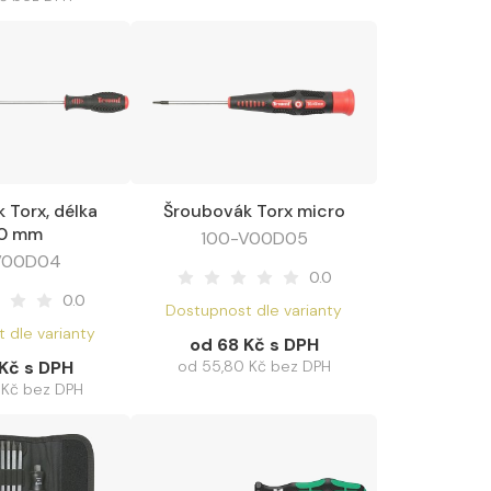
 Torx, délka
Šroubovák Torx micro
it varianty
Zobrazit varianty
0 mm
100-V00D05
V00D04
0.0
0.0
Dostupnost dle varianty
 dle varianty
od 68 Kč s DPH
 Kč s DPH
od 55,80 Kč bez DPH
 Kč bez DPH