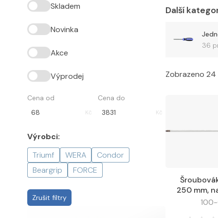
Skladem
Další katego
Novinka
Jedn
36 p
Akce
Zobrazeno 24 
Výprodej
Cena od
Cena do
Kč
Kč
Výrobci:
Triumf
WERA
Condor
Beargrip
FORCE
Šroubovák
Do košíku
250 mm, na
Zrušit filtry
100