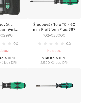
bovák s
Šroubovák Torx T5 x 60
Oblíbené
Do košíku
Oblíbené
trannými
mm, Kraftform Plus, 367
 6 mm dříky
002990
102-028000
PZ - Inbus -
0.0
0.0
da 11 dílů
dotaz
Na dotaz
Kč s DPH
268 Kč s DPH
 Kč bez DPH
221,50 Kč bez DPH