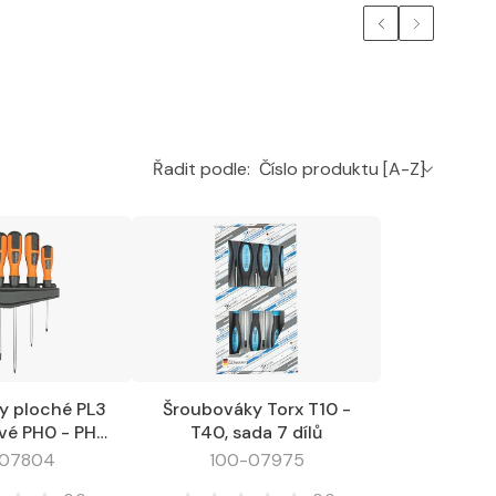
Řadit podle:
y ploché PL3
Šroubováky Torx T10 -
Oblíbené
Do košíku
Oblíbené
ové PH0 - PH2
T40, sada 7 dílů
a 6 dílů
-07804
100-07975