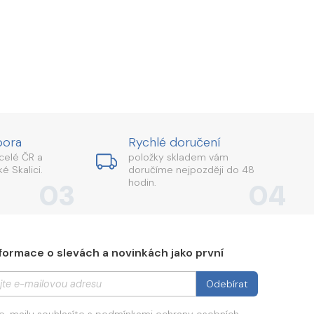
pora
Rychlé doručení
celé ČR a
položky skladem vám
é Skalici.
doručíme nejpozději do 48
hodin.
03
04
formace o slevách a novinkách jako první