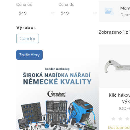
Cena od
Cena do
Kč
Kč
0 pr
Výrobci:
Zobrazeno 1 z 
Condor
Zrušit filtry
Klíč háko
Zobraz
vý
100-
Dostupnost