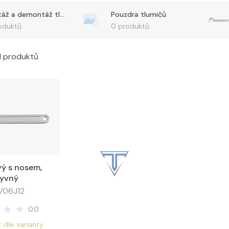
Montáž a demontáž tlumičů
Pouzdra tlumičů
oduktů
0 produktů
1 produktů
vý s nosem,
it varianty
kyvný
V06J12
0.0
 dle varianty