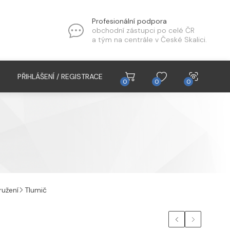
Profesionální podpora
obchodní zástupci po celé ČR
a tým na centrále v České Skalici.
PŘIHLÁŠENÍ / REGISTRACE
0
0
0
ružení
Tlumič