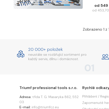
od 549
od 453,70
Zobrazeno 1 z 
20 000+ položek
neustále se rozšiřující sortiment pro
každý servis, dílnu i domácnost.
01
Triumf professional tools s.r.o.
Rychlé odkaz
Přihlášení / Regi
Adresa:
třída T. G. Masaryka 862, 552
03
Zapomenuté he
E-mail:
info@triumfcz.eu