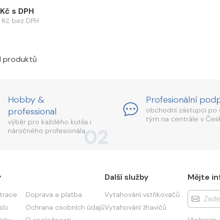
 Kč s DPH
 Kč bez DPH
1 produktů
Hobby &
Profesionální pod
professional
obchodní zástupci po 
tým na centrále v Česk
výběr pro každého kutila i
02
náročného profesionála.
y
Další služby
Mějte in
strace
Doprava a platba
Vytahování vstřikovačů
slo
Ochrana osobních údajů
Vytahování žhavičů