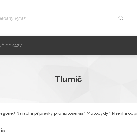
NÉ ODKAZY
Tlumič
egorie
Nářadí a přípravky pro autoservis
Motocykly
Řízení a odp
rie