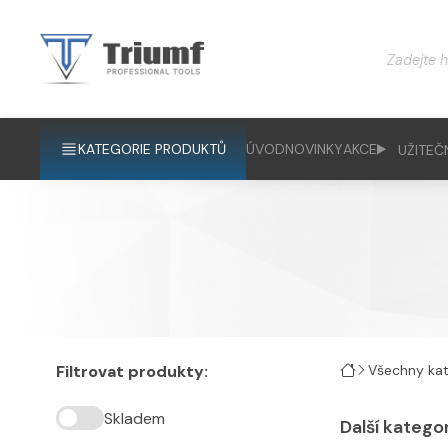
KATEGORIE PRODUKTŮ
ÚVOD
NOVINKY
AKCE
UŽITEČ
Filtrovat produkty:
Všechny kat
Skladem
Další katego