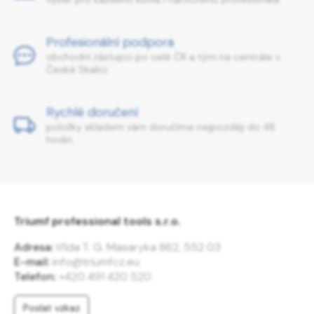
Profesionální podpora
obchodní zástupci po celé ČR a tým na centrále v
České Skalici.
Rychlé doručení
položky skladem vám doručíme nejpozději do 48
hodin.
Triumf professional tools s.r.o.
Adresa:
třída T. G. Masaryka 862, 552 03
E-mail:
info@triumfcz.eu
Telefon:
+420 491 420 520
Poslat vzkaz