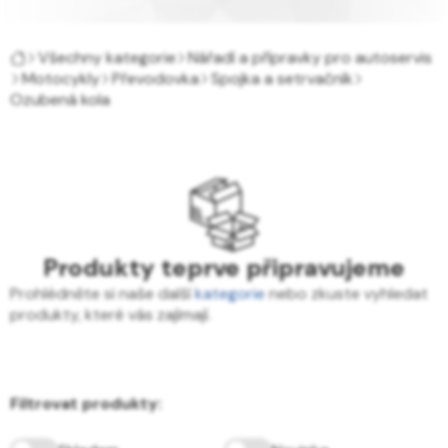
Všechny kategorie
Nářadí a přípravky pro autoservis
Motocykly
Převodovka
Spojka a setrvačník
Ozubená kola
Produkty teprve připravujeme
Prohlédněte si naše další
kategorie
nebo zkuste vyhledat
produkty, které vás zajímají.
Filtrovat produkty: