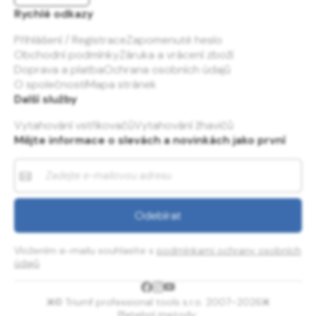
Rychlé odkazy
Přihlášení / Registrace
Zapomenuté heslo
Obchodní podmínky
Záruka a vrácení zboží
Doprava a platba
Ochrana osobních údajů
O společnosti
Mapa stránek
Další služby
Vytahování vstřikovačů
Vytahování žhavičů
Mějte informace o slevách a novinkách jako první
Vložením e-mailu souhlasíte s
podmínkami ochrany osobních
údajů
© Triumf professional tools s.r.o. 2007–2026
Platební metody: