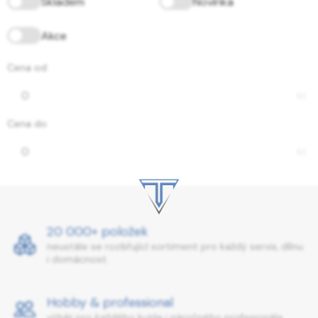
Skladem
Novinka
Akce
Cena od
Kč
Cena do
Kč
20 000+ položek
neustále se rozšiřující sortiment pro každý servis, dílnu
i domácnost.
Hobby & professional
výběr pro každého kutila i náročného profesionála.